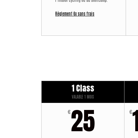
Règlement 6x sans frais
1 Class
VALABLE 1 MOIS
25
€
€