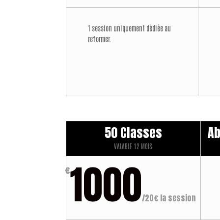
1 session uniquement dédiée au
reformer.
50 Classes
A
VALABLE 12 MOIS
1000
€
/
20€ la session