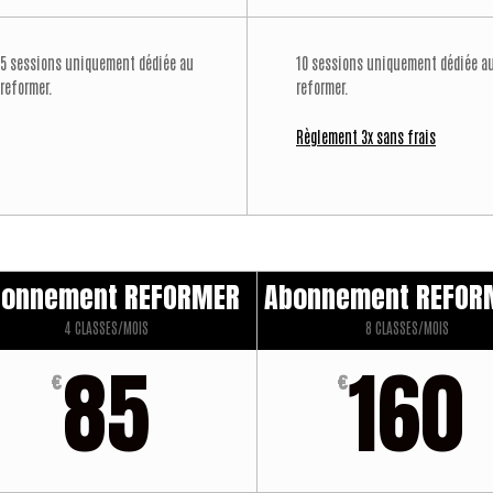
5 sessions uniquement dédiée au
10 sessions uniquement dédiée a
reformer.
reformer.
Règlement 3x sans frais
bonnement REFORMER
Abonnement REFOR
4 CLASSES/MOIS
8 CLASSES/MOIS
85
160
€
€