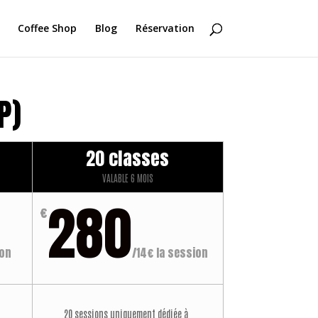
Coffee Shop
Blog
Réservation
P)
20 classes
VALABLE 6 MOIS
280
€
ion
/
14€ la session
20 sessions uniquement dédiée à