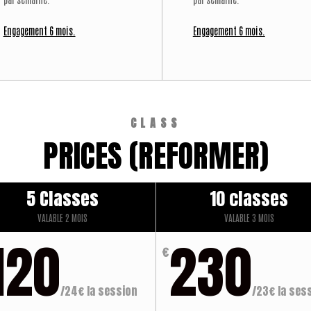
Engagement 6 mois.
Engagement 6 mois.
CLASS
PRICES (REFORMER)
5 Classes
10 classes
VALABLE 2 MOIS
VALABLE 3 MOIS
120
230
€
/
24€ la session
/
23€ la ses