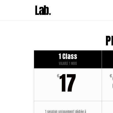
P
1 Class
VALABLE 1 MOIS
17
€
€
1 session uniquement dédiée à