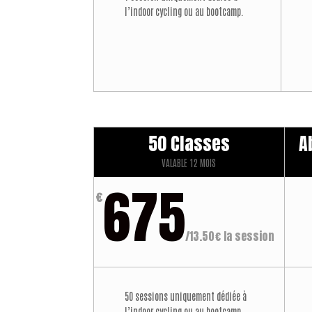
l’indoor cycling ou au bootcamp.
50 Classes
A
VALABLE 12 MOIS
675
€
/
13.50€ la session
50 sessions uniquement dédiée à
l’indoor cycling ou au bootcamp.