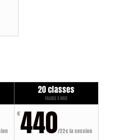
20 classes
VALABLE 6 MOIS
440
€
sion
/
22€ la session