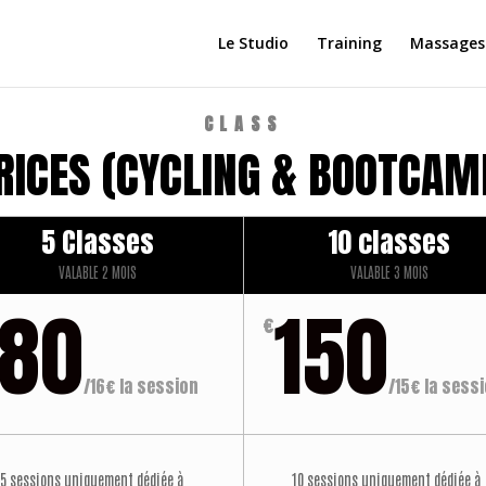
Le Studio
Training
Massages
CLASS
RICES (CYCLING & BOOTCAM
5 Classes
10 classes
VALABLE 2 MOIS
VALABLE 3 MOIS
80
150
€
/
16€ la session
/
15€ la sess
5 sessions uniquement dédiée à
10 sessions uniquement dédiée à