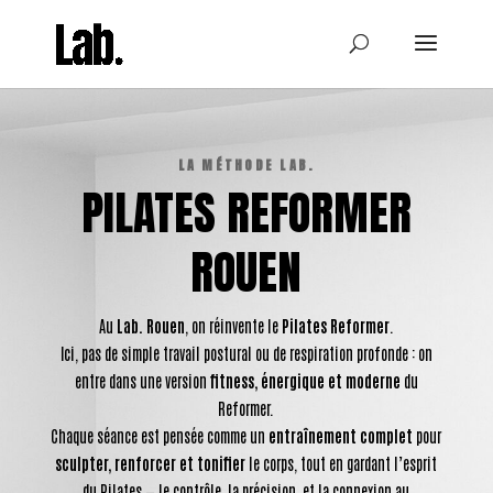
LA MÉTHODE LAB.
PILATES REFORMER
ROUEN
Au
Lab. Rouen
, on réinvente le
Pilates Reformer
.
Ici, pas de simple travail postural ou de respiration profonde : on
entre dans une version
fitness, énergique et moderne
du
Reformer.
Chaque séance est pensée comme un
entraînement complet
pour
sculpter, renforcer et tonifier
le corps, tout en gardant l’esprit
du Pilates — le contrôle, la précision, et la connexion au